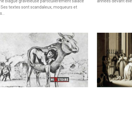
une blague graveleuse particulièrement salace
années devant elle
 Ses textes sont scandaleux, moqueurs et
es…