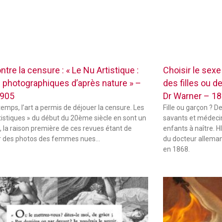
ontre la censure : « Le Nu Artistique :
Choisir le sex
 photographiques d’après nature » –
des filles ou d
1905
Dr Warner – 1
temps, l’art a permis de déjouer la censure. Les
Fille ou garçon ? D
tistiques » du début du 20ème siècle en sont un
savants et médecin
 la raison première de ces revues étant de
enfants à naître.
r des photos des femmes nues…
du docteur alleman
en 1868.