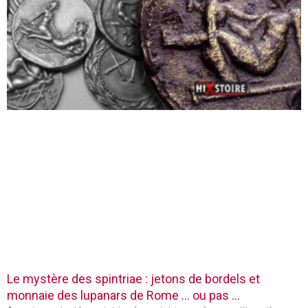
Le mystère des spintriae : jetons de bordels et
monnaie des lupanars de Rome … ou pas …