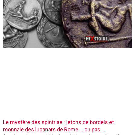
Le mystère des spintriae : jetons de bordels et
monnaie des lupanars de Rome … ou pas …