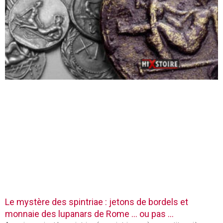
Le mystère des spintriae : jetons de bordels et
monnaie des lupanars de Rome … ou pas …