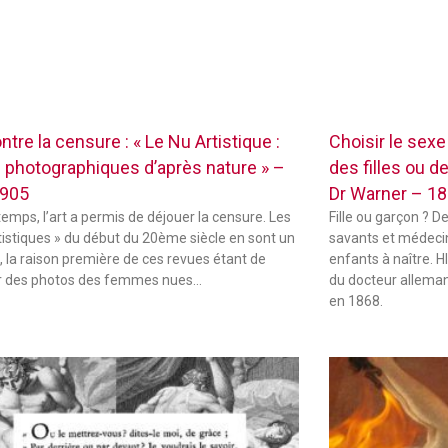
ontre la censure : « Le Nu Artistique :
Choisir le sex
 photographiques d’après nature » –
des filles ou d
1905
Dr Warner – 1
temps, l’art a permis de déjouer la censure. Les
Fille ou garçon ? D
tistiques » du début du 20ème siècle en sont un
savants et médecin
 la raison première de ces revues étant de
enfants à naître.
r des photos des femmes nues…
du docteur alleman
en 1868.