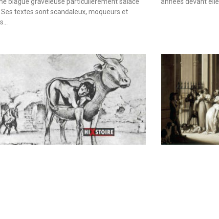
une blague graveleuse particulièrement salace
années devant elle
 Ses textes sont scandaleux, moqueurs et
es…