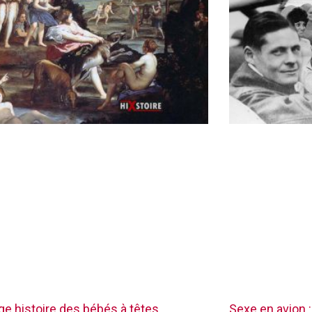
nge histoire des bébés à têtes
Sexe en avion :