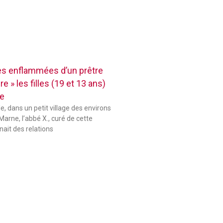
res enflammées d’un prêtre
e » les filles (19 et 13 ans)
se
le, dans un petit village des environs
Marne, l’abbé X., curé de cette
ait des relations