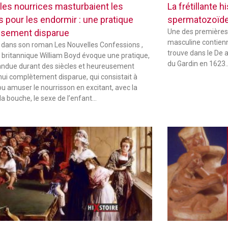
les nourrices masturbaient les
La frétillante 
s pour les endormir : une pratique
spermatozoïd
sement disparue
Une des premières
masculine contienne
 dans son roman Les Nouvelles Confessions ,
trouve dans le De 
in britannique William Boyd évoque une pratique,
du Gardin en 1623
andue durant des siècles et heureusement
hui complètement disparue, qui consistait à
ou amuser le nourrisson en excitant, avec la
la bouche, le sexe de l’enfant…