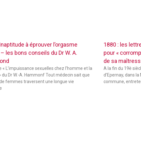
 Inaptitude à éprouver l’orgasme
1880 : les lett
 – les bons conseils du Dr W. A.
pour « corrompr
ond
de sa maîtres
de « L’impuissance sexuelles chez l’homme et la
A la fin du 19è sièc
 du Dr W.-A. Hammonf Tout médecin sait que
d’Epernay, dans la 
de femmes traversent une longue vie
commune, entreten
e