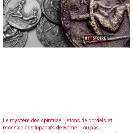
Le mystère des spintriae : jetons de bordels et
monnaie des lupanars de Rome … ou pas …