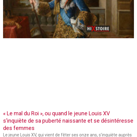
« Le mal du Roi », ou quand le jeune Louis XV
s’inquiète de sa puberté naissante et se désintéresse
des femmes
Le jeune Louis XV, qui vient de fêter ses onze ans, s’inquiète auprès