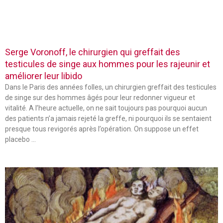
Serge Voronoff, le chirurgien qui greffait des
testicules de singe aux hommes pour les rajeunir et
améliorer leur libido
Dans le Paris des années folles, un chirurgien greffait des testicules
de singe sur des hommes âgés pour leur redonner vigueur et
vitalité. A l’heure actuelle, on ne sait toujours pas pourquoi aucun
des patients n’a jamais rejeté la greffe, ni pourquoi ils se sentaient
presque tous revigorés après l’opération. On suppose un effet
placebo …