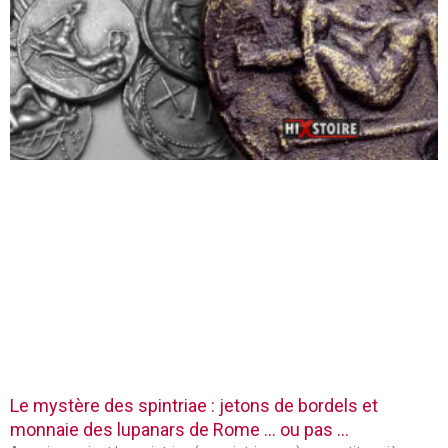
Le mystère des spintriae : jetons de bordels et
monnaie des lupanars de Rome … ou pas …