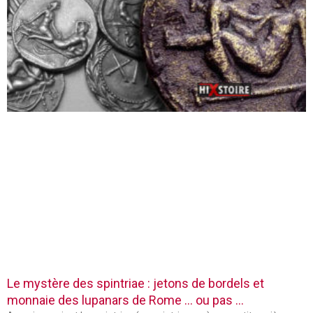
Le mystère des spintriae : jetons de bordels et
monnaie des lupanars de Rome … ou pas …