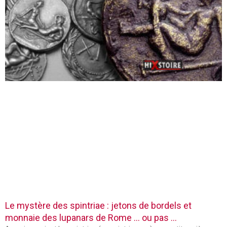
Le mystère des spintriae : jetons de bordels et
monnaie des lupanars de Rome … ou pas …