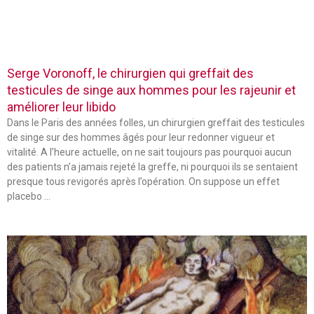
Serge Voronoff, le chirurgien qui greffait des
testicules de singe aux hommes pour les rajeunir et
améliorer leur libido
Dans le Paris des années folles, un chirurgien greffait des testicules
de singe sur des hommes âgés pour leur redonner vigueur et
vitalité. A l’heure actuelle, on ne sait toujours pas pourquoi aucun
des patients n’a jamais rejeté la greffe, ni pourquoi ils se sentaient
presque tous revigorés après l’opération. On suppose un effet
placebo …