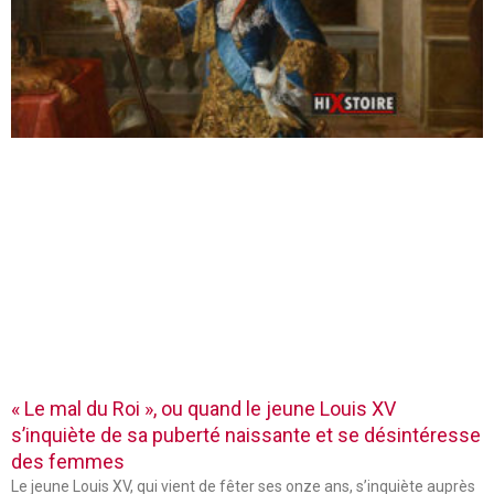
« Le mal du Roi », ou quand le jeune Louis XV
s’inquiète de sa puberté naissante et se désintéresse
des femmes
Le jeune Louis XV, qui vient de fêter ses onze ans, s’inquiète auprès