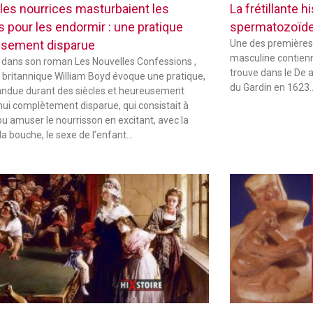
les nourrices masturbaient les
La frétillante 
s pour les endormir : une pratique
spermatozoïd
sement disparue
Une des premières
masculine contienne
 dans son roman Les Nouvelles Confessions ,
trouve dans le De 
in britannique William Boyd évoque une pratique,
du Gardin en 1623
andue durant des siècles et heureusement
hui complètement disparue, qui consistait à
ou amuser le nourrisson en excitant, avec la
la bouche, le sexe de l’enfant…