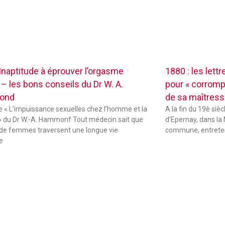
 Inaptitude à éprouver l’orgasme
1880 : les lett
 – les bons conseils du Dr W. A.
pour « corrompr
ond
de sa maîtres
de « L’impuissance sexuelles chez l’homme et la
A la fin du 19è sièc
 du Dr W.-A. Hammonf Tout médecin sait que
d’Epernay, dans la 
de femmes traversent une longue vie
commune, entreten
e