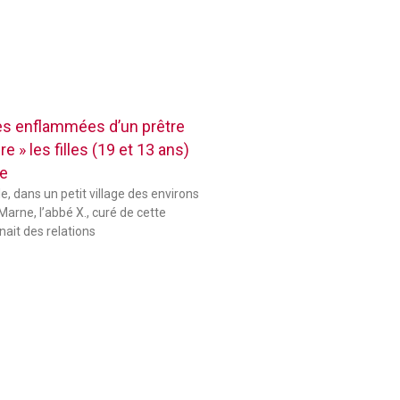
res enflammées d’un prêtre
e » les filles (19 et 13 ans)
se
le, dans un petit village des environs
Marne, l’abbé X., curé de cette
ait des relations