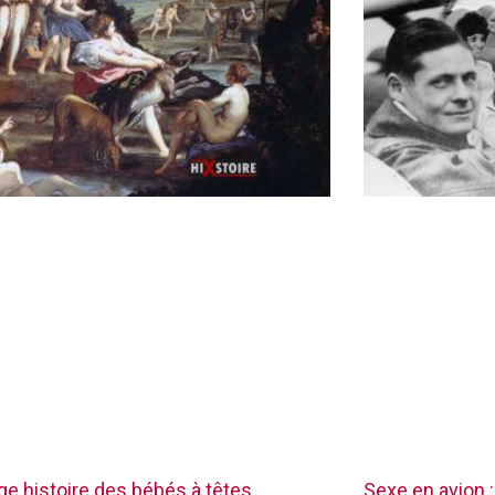
nge histoire des bébés à têtes
Sexe en avion :