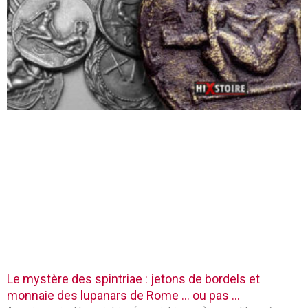
Le mystère des spintriae : jetons de bordels et
monnaie des lupanars de Rome … ou pas …