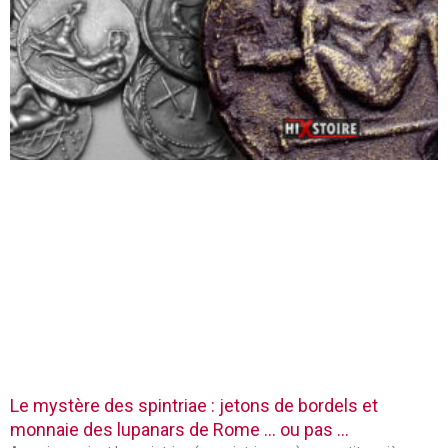
Le mystère des spintriae : jetons de bordels et
monnaie des lupanars de Rome … ou pas …