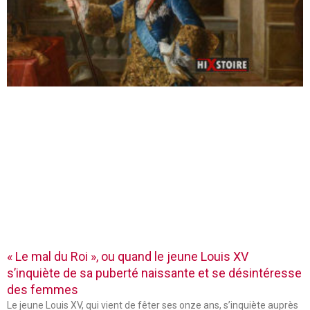
« Le mal du Roi », ou quand le jeune Louis XV
s’inquiète de sa puberté naissante et se désintéresse
des femmes
Le jeune Louis XV, qui vient de fêter ses onze ans, s’inquiète auprès