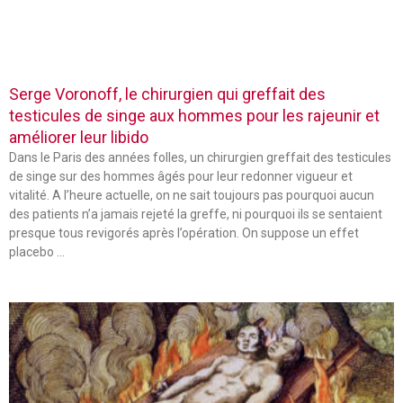
Serge Voronoff, le chirurgien qui greffait des
testicules de singe aux hommes pour les rajeunir et
améliorer leur libido
Dans le Paris des années folles, un chirurgien greffait des testicules
de singe sur des hommes âgés pour leur redonner vigueur et
vitalité. A l’heure actuelle, on ne sait toujours pas pourquoi aucun
des patients n’a jamais rejeté la greffe, ni pourquoi ils se sentaient
presque tous revigorés après l’opération. On suppose un effet
placebo …