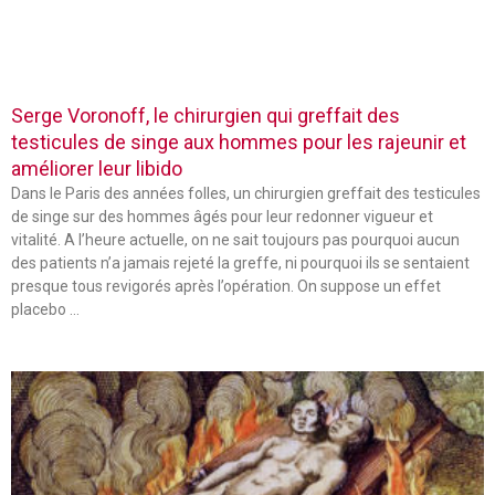
Serge Voronoff, le chirurgien qui greffait des
testicules de singe aux hommes pour les rajeunir et
améliorer leur libido
Dans le Paris des années folles, un chirurgien greffait des testicules
de singe sur des hommes âgés pour leur redonner vigueur et
vitalité. A l’heure actuelle, on ne sait toujours pas pourquoi aucun
des patients n’a jamais rejeté la greffe, ni pourquoi ils se sentaient
presque tous revigorés après l’opération. On suppose un effet
placebo …