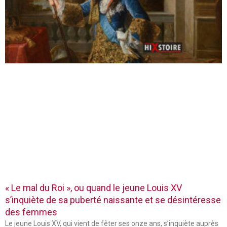
« Le mal du Roi », ou quand le jeune Louis XV
s’inquiète de sa puberté naissante et se désintéresse
des femmes
Le jeune Louis XV, qui vient de fêter ses onze ans, s’inquiète auprès