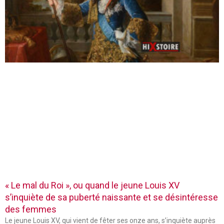
« Le mal du Roi », ou quand le jeune Louis XV
s’inquiète de sa puberté naissante et se désintéresse
des femmes
Le jeune Louis XV, qui vient de fêter ses onze ans, s’inquiète auprès