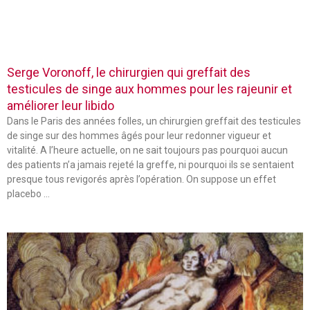
Serge Voronoff, le chirurgien qui greffait des
testicules de singe aux hommes pour les rajeunir et
améliorer leur libido
Dans le Paris des années folles, un chirurgien greffait des testicules
de singe sur des hommes âgés pour leur redonner vigueur et
vitalité. A l’heure actuelle, on ne sait toujours pas pourquoi aucun
des patients n’a jamais rejeté la greffe, ni pourquoi ils se sentaient
presque tous revigorés après l’opération. On suppose un effet
placebo …