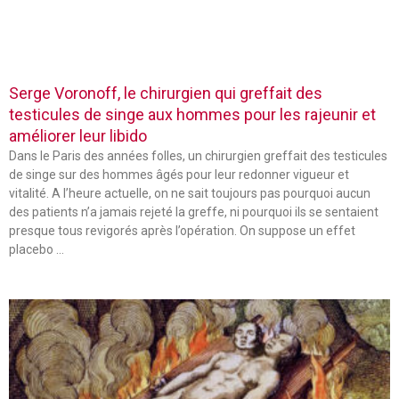
Serge Voronoff, le chirurgien qui greffait des
testicules de singe aux hommes pour les rajeunir et
améliorer leur libido
Dans le Paris des années folles, un chirurgien greffait des testicules
de singe sur des hommes âgés pour leur redonner vigueur et
vitalité. A l’heure actuelle, on ne sait toujours pas pourquoi aucun
des patients n’a jamais rejeté la greffe, ni pourquoi ils se sentaient
presque tous revigorés après l’opération. On suppose un effet
placebo …