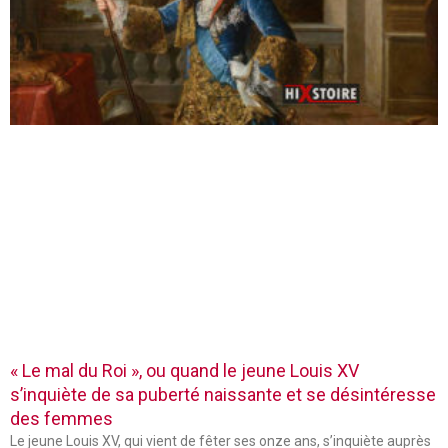
« Le mal du Roi », ou quand le jeune Louis XV
s’inquiète de sa puberté naissante et se désintéresse
des femmes
Le jeune Louis XV, qui vient de fêter ses onze ans, s’inquiète auprès