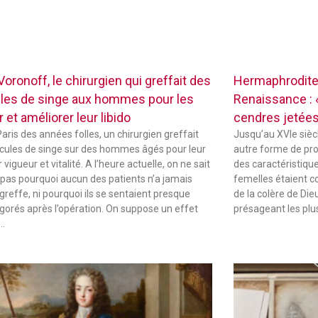
oronoff, le chirurgien qui greffait des
Hermaphrodites
ules de singe aux hommes pour les
Renaissance : «
r et améliorer leur libido
cendres jetées
Paris des années folles, un chirurgien greffait
Jusqu’au XVIe sièc
icules de singe sur des hommes âgés pour leur
autre forme de pr
vigueur et vitalité. A l’heure actuelle, on ne sait
des caractéristique
 pas pourquoi aucun des patients n’a jamais
femelles étaient 
 greffe, ni pourquoi ils se sentaient presque
de la colère de Die
igorés après l’opération. On suppose un effet
présageant les plu
 …