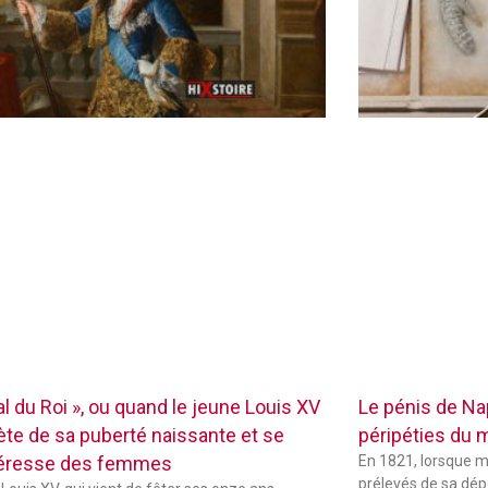
l du Roi », ou quand le jeune Louis XV
Le pénis de Na
iète de sa puberté naissante et se
péripéties du 
téresse des femmes
En 1821, lorsque m
prélevés de sa dépo