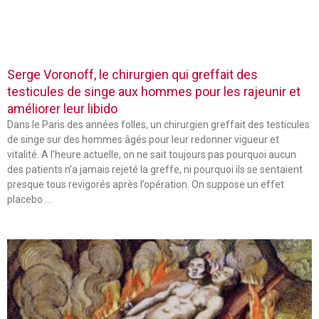
Serge Voronoff, le chirurgien qui greffait des
testicules de singe aux hommes pour les rajeunir et
améliorer leur libido
Dans le Paris des années folles, un chirurgien greffait des testicules
de singe sur des hommes âgés pour leur redonner vigueur et
vitalité. A l’heure actuelle, on ne sait toujours pas pourquoi aucun
des patients n’a jamais rejeté la greffe, ni pourquoi ils se sentaient
presque tous revigorés après l’opération. On suppose un effet
placebo …