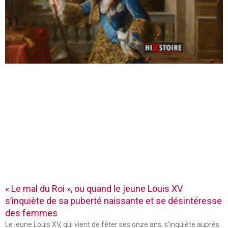
« Le mal du Roi », ou quand le jeune Louis XV
s’inquiète de sa puberté naissante et se désintéresse
des femmes
Le jeune Louis XV, qui vient de fêter ses onze ans, s’inquiète auprès