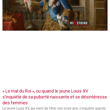
« Le mal du Roi », ou quand le jeune Louis XV
s’inquiète de sa puberté naissante et se désintéresse
des femmes
Le jeune Louis XV, qui vient de fêter ses onze ans, s’inquiète auprès