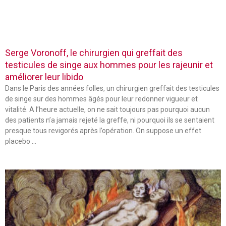
Serge Voronoff, le chirurgien qui greffait des
testicules de singe aux hommes pour les rajeunir et
améliorer leur libido
Dans le Paris des années folles, un chirurgien greffait des testicules
de singe sur des hommes âgés pour leur redonner vigueur et
vitalité. A l’heure actuelle, on ne sait toujours pas pourquoi aucun
des patients n’a jamais rejeté la greffe, ni pourquoi ils se sentaient
presque tous revigorés après l’opération. On suppose un effet
placebo …