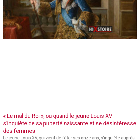
« Le mal du Roi », ou quand le jeune Louis XV
s’inquiète de sa puberté naissante et se désintéresse
des femmes
Le jeune Louis XV, qui vient de fêter ses onze ans, s’inquiète auprès