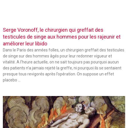
Serge Voronoff, le chirurgien qui greffait des
testicules de singe aux hommes pour les rajeunir et
améliorer leur libido
Dans le Paris des années folles, un chirurgien greffait des testicules
de singe sur des hommes âgés pour leur redonner vigueur et
vitalité. A l’heure actuelle, on ne sait toujours pas pourquoi aucun
des patients n’a jamais rejeté la greffe, ni pourquoi ils se sentaient
presque tous revigorés après l’opération. On suppose un effet
placebo …