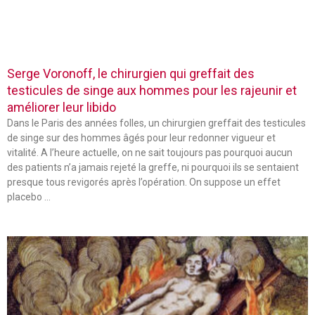
Serge Voronoff, le chirurgien qui greffait des
testicules de singe aux hommes pour les rajeunir et
améliorer leur libido
Dans le Paris des années folles, un chirurgien greffait des testicules
de singe sur des hommes âgés pour leur redonner vigueur et
vitalité. A l’heure actuelle, on ne sait toujours pas pourquoi aucun
des patients n’a jamais rejeté la greffe, ni pourquoi ils se sentaient
presque tous revigorés après l’opération. On suppose un effet
placebo …