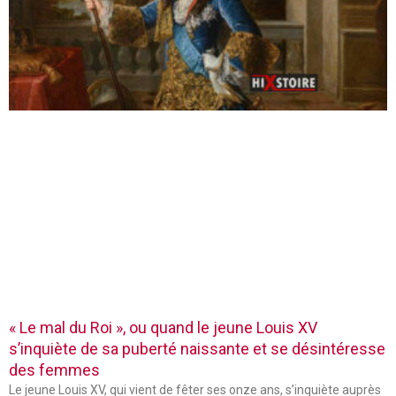
« Le mal du Roi », ou quand le jeune Louis XV
s’inquiète de sa puberté naissante et se désintéresse
des femmes
Le jeune Louis XV, qui vient de fêter ses onze ans, s’inquiète auprès