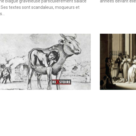
une blague graveleuse particulièrement salace
années devant elle
 Ses textes sont scandaleux, moqueurs et
es…