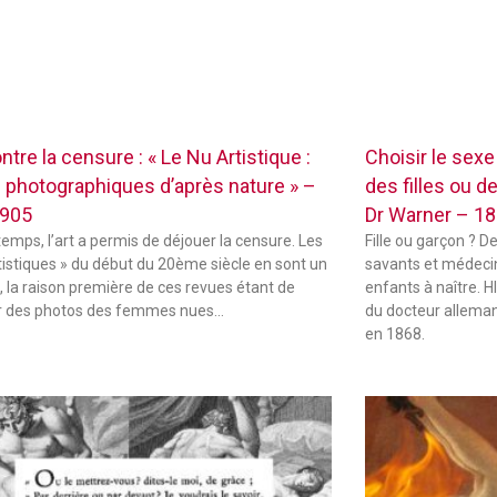
ontre la censure : « Le Nu Artistique :
Choisir le sex
 photographiques d’après nature » –
des filles ou d
1905
Dr Warner – 1
temps, l’art a permis de déjouer la censure. Les
Fille ou garçon ? D
tistiques » du début du 20ème siècle en sont un
savants et médecin
 la raison première de ces revues étant de
enfants à naître.
r des photos des femmes nues…
du docteur alleman
en 1868.