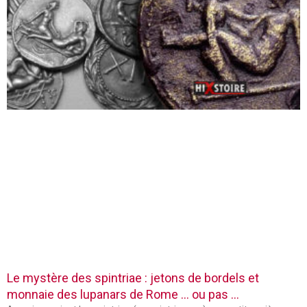
Le mystère des spintriae : jetons de bordels et
monnaie des lupanars de Rome … ou pas …