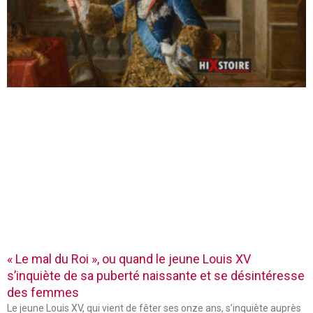
« Le mal du Roi », ou quand le jeune Louis XV
s’inquiète de sa puberté naissante et se désintéresse
des femmes
Le jeune Louis XV, qui vient de fêter ses onze ans, s’inquiète auprès