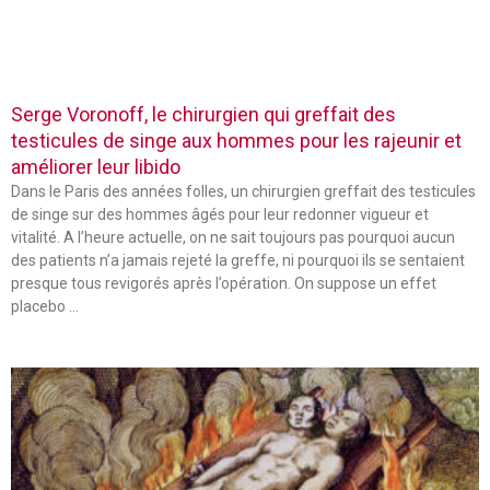
Serge Voronoff, le chirurgien qui greffait des
testicules de singe aux hommes pour les rajeunir et
améliorer leur libido
Dans le Paris des années folles, un chirurgien greffait des testicules
de singe sur des hommes âgés pour leur redonner vigueur et
vitalité. A l’heure actuelle, on ne sait toujours pas pourquoi aucun
des patients n’a jamais rejeté la greffe, ni pourquoi ils se sentaient
presque tous revigorés après l’opération. On suppose un effet
placebo …