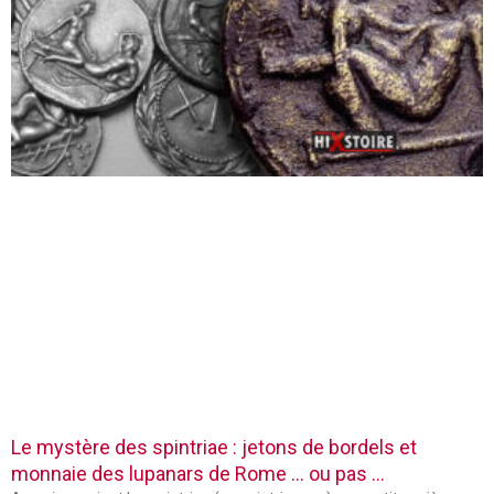
Le mystère des spintriae : jetons de bordels et
monnaie des lupanars de Rome … ou pas …