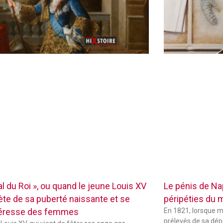
l du Roi », ou quand le jeune Louis XV
Le pénis de Na
iète de sa puberté naissante et se
péripéties du 
téresse des femmes
En 1821, lorsque m
prélevés de sa dépo