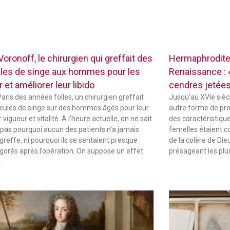
oronoff, le chirurgien qui greffait des
Hermaphrodites
ules de singe aux hommes pour les
Renaissance : «
r et améliorer leur libido
cendres jetées
Paris des années folles, un chirurgien greffait
Jusqu’au XVIe sièc
icules de singe sur des hommes âgés pour leur
autre forme de pr
vigueur et vitalité. A l’heure actuelle, on ne sait
des caractéristique
 pas pourquoi aucun des patients n’a jamais
femelles étaient 
 greffe, ni pourquoi ils se sentaient presque
de la colère de Die
igorés après l’opération. On suppose un effet
présageant les plu
 …