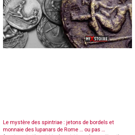
Le mystère des spintriae : jetons de bordels et
monnaie des lupanars de Rome … ou pas …