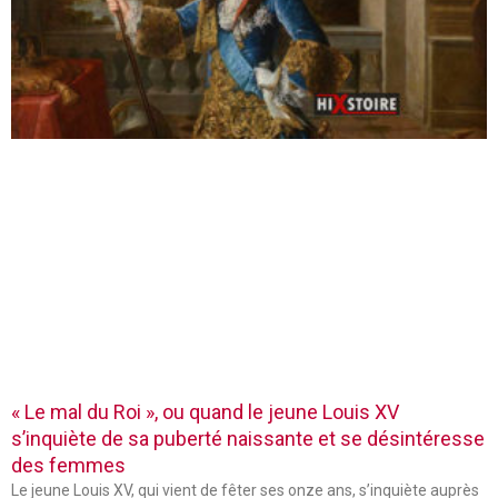
« Le mal du Roi », ou quand le jeune Louis XV
s’inquiète de sa puberté naissante et se désintéresse
des femmes
Le jeune Louis XV, qui vient de fêter ses onze ans, s’inquiète auprès