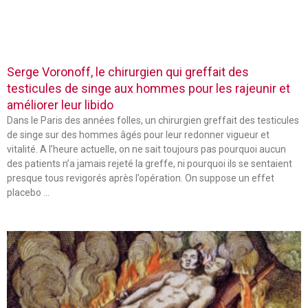
Serge Voronoff, le chirurgien qui greffait des
testicules de singe aux hommes pour les rajeunir et
améliorer leur libido
Dans le Paris des années folles, un chirurgien greffait des testicules
de singe sur des hommes âgés pour leur redonner vigueur et
vitalité. A l’heure actuelle, on ne sait toujours pas pourquoi aucun
des patients n’a jamais rejeté la greffe, ni pourquoi ils se sentaient
presque tous revigorés après l’opération. On suppose un effet
placebo …