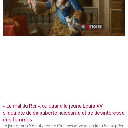
« Le mal du Roi », ou quand le jeune Louis XV
s’inquiète de sa puberté naissante et se désintéresse
des femmes
Le jeune Louis XV, qui vient de fêter ses onze ans, s’inquiète auprès