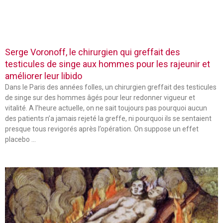
Serge Voronoff, le chirurgien qui greffait des
testicules de singe aux hommes pour les rajeunir et
améliorer leur libido
Dans le Paris des années folles, un chirurgien greffait des testicules
de singe sur des hommes âgés pour leur redonner vigueur et
vitalité. A l’heure actuelle, on ne sait toujours pas pourquoi aucun
des patients n’a jamais rejeté la greffe, ni pourquoi ils se sentaient
presque tous revigorés après l’opération. On suppose un effet
placebo …